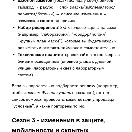
Шаблон заметок
(текст/таблица у себя): эпизод →
таймкод → ракурс → слой (маска/эмблема/торс/
перчатки/ботинки) → описание изменения →
возможная сюжетная причина.
Набор референсов
: 2-3 ключевых сцены на сезон
(например, "лаборатория", "коридор/погоня",
"крупный план маски"), которые вы будете каждый
раз искать и отмечать таймкодом самостоятельно.
Техническое правило
: сравнивайте только кадры с
близким освещением (дневной улица с дневной
улицей; лабораторный свет с лабораторным
светом).
Если вы параллельно подбираете реплику (например,
чтобы
костюм Флэша купить
осознанно), этот же
список поможет проверить, какие детали у продавца
"условные", а какие повторены точно.
Сезон 3 - изменения в защите,
мобильности и скрытых