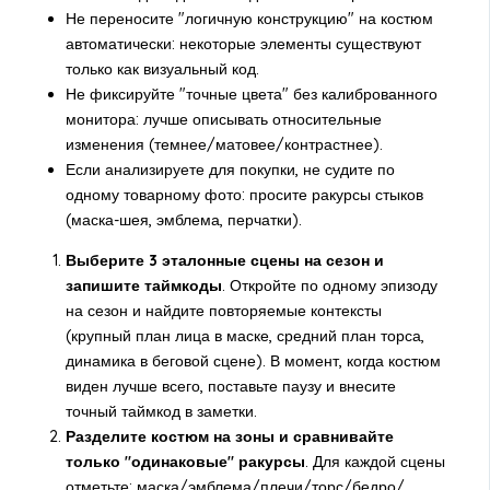
Не переносите "логичную конструкцию" на костюм
автоматически: некоторые элементы существуют
только как визуальный код.
Не фиксируйте "точные цвета" без калиброванного
монитора: лучше описывать относительные
изменения (темнее/матовее/контрастнее).
Если анализируете для покупки, не судите по
одному товарному фото: просите ракурсы стыков
(маска-шея, эмблема, перчатки).
Выберите 3 эталонные сцены на сезон и
запишите таймкоды
. Откройте по одному эпизоду
на сезон и найдите повторяемые контексты
(крупный план лица в маске, средний план торса,
динамика в беговой сцене). В момент, когда костюм
виден лучше всего, поставьте паузу и внесите
точный таймкод в заметки.
Разделите костюм на зоны и сравнивайте
только "одинаковые" ракурсы
. Для каждой сцены
отметьте: маска/эмблема/плечи/торс/бедро/