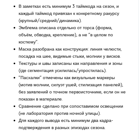
В заметках есть минимум 3 таймкода на сезон, и
каждый таймкод привязан к конкретному ракурсу
(крупный/средний/динамика).
Эмблема описана отдельно от торса (форма,
объём, обводка, крепление), а не "в целом по
костюму".
Маска разобрана как конструкция: линия челюсти,
посадка на шее, видимые стыки, молнии у висков.
Текстуры и швы записаны как направления и зоны
(где сегментация усилилась/упростилась).
"Пасхалки" отмечены как визуальные маркеры
(мотив молнии, силуэт ушей, стилизация панелей),
без заявлений о точном первоисточнике, если он не
показан в материале.
Сравнение сделано при сопоставимом освещении
(не лаборатория против ночной улицы).
Для каждого вывода есть минимум два кадра-
подтверждения в разных эпизодах сезона.