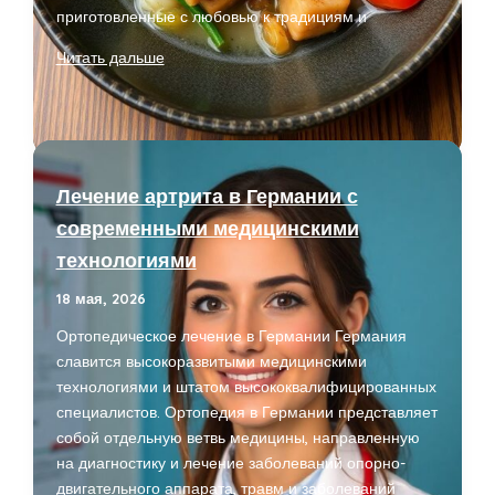
приготовленные с любовью к традициям и
Ресторан
Читать дальше
На
Ленинградской:
Средиземноморская
Кухня
В
Лечение артрита в Германии с
Самаре
современными медицинскими
технологиями
18 мая, 2026
Ортопедическое лечение в Германии Германия
славится высокоразвитыми медицинскими
технологиями и штатом высококвалифицированных
специалистов. Ортопедия в Германии представляет
собой отдельную ветвь медицины, направленную
на диагностику и лечение заболеваний опорно-
двигательного аппарата, травм и заболеваний