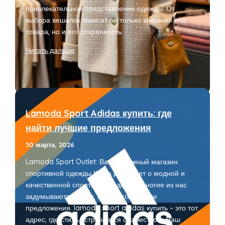
привлекательное представление одежды. От
выбора вешалок зависит не только внешний вид
товара, но и его сохранность.
Оптовая
Читать дальше
продажа
вешалок
для
одежды
улучшит
Lamoda Sport Adidas купить: где
ваш
найти лучшие предложения
бизнес
30 марта, 2026
Lamoda Sport Outlet: Ваш надежный магазин
спортивной одежды Когда речь идет о модной и
качественной спортивной одежде, многие из нас
задумываются о том, где купить лучшие
предложения. lamoda sport adidas купить – это тот
адрес, где стиль встречается с качеством. Наш