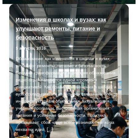
Изменения в школах и вузах: как
улучшают ремонты, питание и
безопасность
5 августа, 2026
Образование: как изменения в школах и вузах
улучшают ремонты, питание и безопасность
Сегодня трансформации в системе образования
редко ограничиваются одной «громкой»
инициативой. Как правило, изменения в школах и
вузах складываются из четырёх связанных блоков:
инфраструктурные обновления, актуализация
учебных программ, выстроенная организация
питания и усиление безопасности. Практика
показывает: сбои чаще всего возникают не из-за
нехватки идей, […]