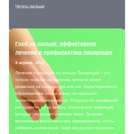
Пасхалки
Читать дальше
и
отсылки
в
«Флэше»,
которые
Гной на пальце: эффективное
легко
лечение и профилактика панариция
пропустить
при
8 апреля, 2026
первом
Лечение панариция на пальце Панариций – это
просмотре
острое гнойное воспаление, которое может
развиться на пальцах рук или ног. Характеризуется
образованием гноя и отека, что приносит
значительный дискомфорт. Развивается панариций,
как правило, из-за занозы, порезов или инфекций,
которые проникают в мягкие ткани. Лечение
воспаления важно начинать своевременно, чтобы
избежать осложнений, таких как распространение