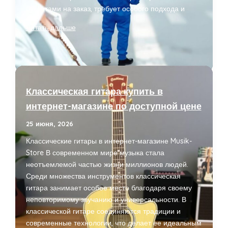
буклетами на заказ, требует особого подхода и
Буклеты
Читать дальше
На
Заказ
В
Москве
—
Классическая гитара купить в
Высокое
интернет-магазине по доступной цене
Качество
И
25 июня, 2026
Оперативная
Классические гитары в интернет-магазине Musik-
Печать
Store В современном мире музыка стала
неотъемлемой частью жизни миллионов людей.
Среди множества инструментов классическая
гитара занимает особое место благодаря своему
неповторимому звучанию и универсальности. В
классической гитаре соединяются традиции и
современные технологии, что делает ее идеальным