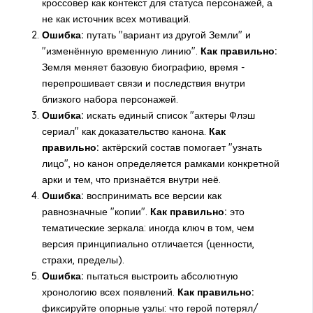
кроссовер как контекст для статуса персонажей, а
не как источник всех мотиваций.
Ошибка:
путать "вариант из другой Земли" и
"изменённую временную линию".
Как правильно:
Земля меняет базовую биографию, время -
перепрошивает связи и последствия внутри
близкого набора персонажей.
Ошибка:
искать единый список "актеры Флэш
сериал" как доказательство канона.
Как
правильно:
актёрский состав помогает "узнать
лицо", но канон определяется рамками конкретной
арки и тем, что признаётся внутри неё.
Ошибка:
воспринимать все версии как
равнозначные "копии".
Как правильно:
это
тематические зеркала: иногда ключ в том, чем
версия принципиально отличается (ценности,
страхи, пределы).
Ошибка:
пытаться выстроить абсолютную
хронологию всех появлений.
Как правильно:
фиксируйте опорные узлы: что герой потерял/