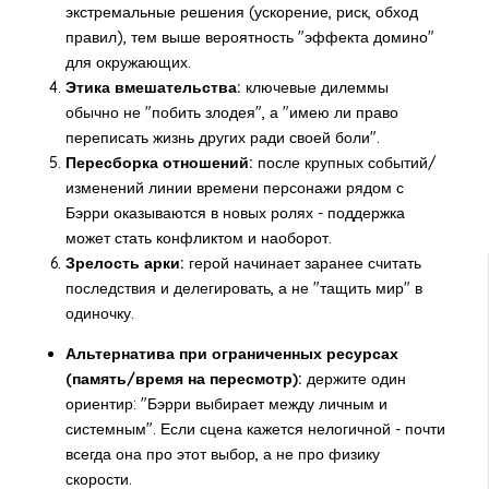
экстремальные решения (ускорение, риск, обход
правил), тем выше вероятность "эффекта домино"
для окружающих.
Этика вмешательства:
ключевые дилеммы
обычно не "побить злодея", а "имею ли право
переписать жизнь других ради своей боли".
Пересборка отношений:
после крупных событий/
изменений линии времени персонажи рядом с
Бэрри оказываются в новых ролях - поддержка
может стать конфликтом и наоборот.
Зрелость арки:
герой начинает заранее считать
последствия и делегировать, а не "тащить мир" в
одиночку.
Альтернатива при ограниченных ресурсах
(память/время на пересмотр):
держите один
ориентир: "Бэрри выбирает между личным и
системным". Если сцена кажется нелогичной - почти
всегда она про этот выбор, а не про физику
скорости.