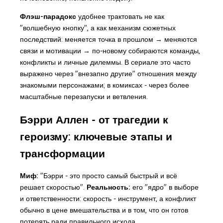
Флэш-парадокс
удобнее трактовать не как
"волшебную кнопку", а как механизм сюжетных
последствий: меняется точка в прошлом → меняются
связи и мотивации → по-новому собираются команды,
конфликты и личные дилеммы. В сериале это часто
выражено через "внезапно другие" отношения между
знакомыми персонажами; в комиксах - через более
масштабные перезапуски и ветвления.
Бэрри Аллен - от трагедии к
героизму: ключевые этапы и
трансформации
Миф:
"Бэрри - это просто самый быстрый и всё
решает скоростью".
Реальность:
его "ядро" в выборе
и ответственности: скорость - инструмент, а конфликт
обычно в цене вмешательства и в том, что он готов
потерять ради правильного исхода.