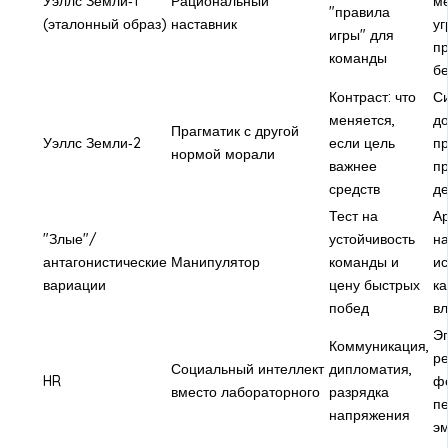
Уэллс Земли‑1
Рациональный
м
"правила
(эталонный образ)
наставник
уг
игры" для
пр
команды
бе
Контраст: что
Си
меняется,
д
Прагматик с другой
Уэллс Земли‑2
если цель
пр
нормой морали
важнее
пр
средств
д
Тест на
Ар
"Злые"/
устойчивость
на
антагонистические
Манипулятор
команды и
ис
вариации
цену быстрых
ка
побед
в
Эп
Коммуникация,
ре
Социальный интеллект
дипломатия,
HR
фо
вместо лабораторного
разрядка
пе
напряжения
э