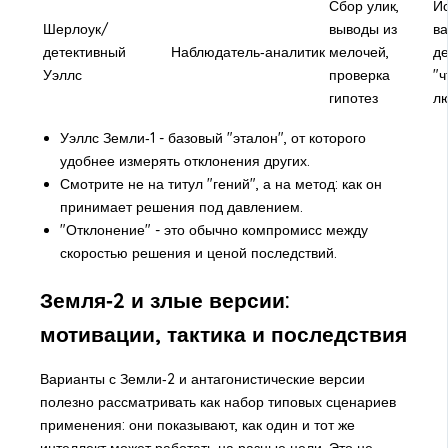
Сбор улик,
Ис
Шерлоук/
выводы из
в
детективный
Наблюдатель‑аналитик
мелочей,
де
Уэллс
проверка
"ч
гипотез
л
Уэллс Земли‑1 - базовый "эталон", от которого
удобнее измерять отклонения других.
Смотрите не на титул "гений", а на метод: как он
принимает решения под давлением.
"Отклонение" - это обычно компромисс между
скоростью решения и ценой последствий.
Земля‑2 и злые версии:
мотивации, тактика и последствия
Варианты с Земли‑2 и антагонистические версии
полезно рассматривать как набор типовых сценариев
применения: они показывают, как один и тот же