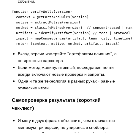
событий.
function verifyWells(version):

  context = getEarthAndRules(version)

  motive = extractMotive(version)

  method = classifyMethod(version)  // consent-based | mani
  artifact = identifyArtifact(version) // tech | protocol |
  impact = mapConsequences(artifact, team, city, timeline)

  return (context, motive, method, artifact, impact)
Вклад версии измеряйте "артефактом влияния", а
не яркостью характера.
Если метод манипулятивный, последствия почти
всегда включают новые проверки и запреты.
Одна и та же технология в разных руках - разные
этические итоги.
Самопроверка результата (короткий
чек‑лист)
Я могу в двух фразах объяснить, чем отличаются
минимум три версии, не упираясь в спойлеры.